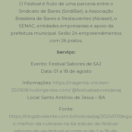
O Festival é fruto de uma parceria entre o
Sindicato de Bares (SindiBar), a Associação
Brasileira de Bares e Restaurantes (Abrasel), o
SENAC, entidades empresariais e apoio da
prefeitura municipal. Serão 24 empreendimentos
com 26 pratos.
Serviço:
Evento: Festival Sabores de SAJ
Data: 01 a 18 de agosto
Informações:
https://magenta-chicken-
350908.hostingersite.com/
@festivalsaboresdesaj
Local: Santo Antônio de Jesus – BA
Fonte:
https://blogdovalente.com.br/noticias/saj/2024/07/degu
o-melhor-da-culinaria-na-6a-edicao-do-festival-
sabores-de-saj-festival-acontece-de-1-a-18-de-