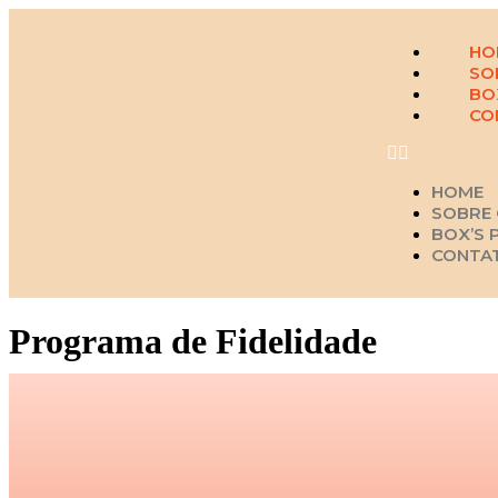
HO
SO
BO
CO
HOME
SOBRE 
BOX’S 
CONTA
Programa de Fidelidade