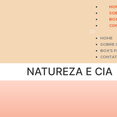
HO
SOB
BOX
CO
HOME
SOBRE 
BOX’S 
CONTA
NATUREZA E CIA